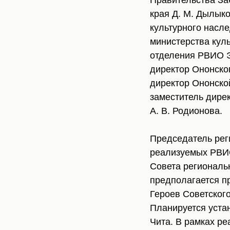
Правительства Заб
края Д. М. Дылыко
культурного насле
министерства кул
отделения РВИО Э
директор Ононског
директор Ононско
заместитель дире
А. В. Родионова.
Председатель рег
реализуемых РВИО
Совета региональн
предполагается п
Героев Советског
Планируется уста
Чита. В рамках р