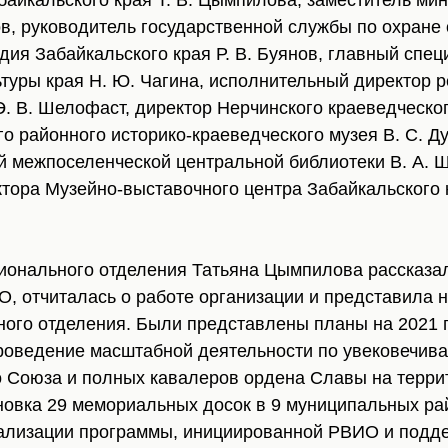
айкальского края Т. В. Цымпилова, заместитель мин
в, руководитель государственной службы по охране
дия Забайкальского края Р. В. Буянов, главный спец
ьтуры края Н. Ю. Чагина, исполнительный директор 
. В. Шелофаст, директор Нерчинского краеведческог
о районного историко-краеведческого музея В. С. Д
й межпоселенческой центральной библиотеки В. А. 
ктора Музейно-выставочного центра Забайкальского 
ионального отделения Татьяна Цымпилова рассказа
, отчиталась о работе организации и представила 
ого отделения. Были представлены планы на 2021 г.
роведение масштабной деятельности по увековечив
о Союза и полных кавалеров ордена Славы на терри
новка 29 мемориальных досок в 9 муниципальных рай
еализации программы, инициированной РВИО и подд