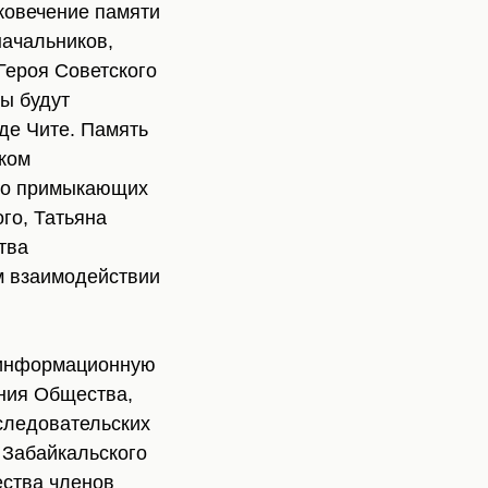
ковечение памяти
начальников,
Героя Советского
ы будут
де Чите. Память
ском
нно примыкающих
го, Татьяна
тва
м взаимодействии
 информационную
ания Общества,
следовательских
 Забайкальского
ества членов