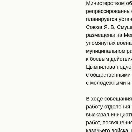
Министерством об
репрессированных
планируется уста
Союза Я. В. Смушк
размещены на Мем
упомянутых воена
муниципальном ра
к боевым действи
Цымпилова подчер
с общественными 
с молодежными и 
В ходе совещани
работу отделения
высказал инициат
работ, посвященн
казачьего войска