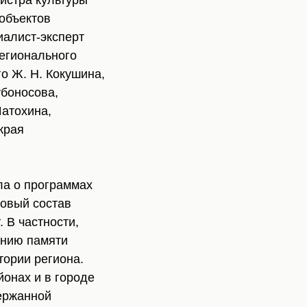
истра культуры
 объектов
иалист-эксперт
регионального
о Ж. Н. Кокушина,
убоносова,
Шатохина,
края
ла о программах
новый состав
 В частности,
анию памяти
тории региона.
онах и в городе
ержанной