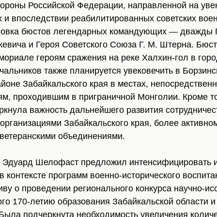
ороны Российской Федерации, направленной на уве
 и впоследствии реабилитированных советских вое
новка бюстов легендарных командующих — дважды 
евича и Героя Советского Союза Г. М. Штерна. Бюст
ориале героям сражения на реке Халхин-гол в горо
чальников также планируется увековечить в Борзин
йоне Забайкальского края в местах, непосредстве
ям, проходившим в приграничной Монголии. Кроме то
кнула важность дальнейшего развития сотрудничес
организациями Забайкальского края, более активно
ветеранскими объединениями.
я Эдуард Шелофаст предложил интенсифицировать
 в контексте программ военно-исторического воспит
иву о проведении регионального конкурса научно-ис
ого 170-летию образования Забайкальской области и
. Была подчеркнута необходимость увеличения колич