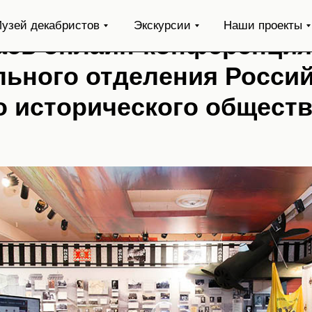
кальском краеведческом
узей декабристов
Экскурсии
Наши проекты
ась онлайн-конференция
льного отделения Россий
о исторического общест