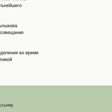
альнейшего
ылыкова
-совещания
тделения во время
еликой
ссылку