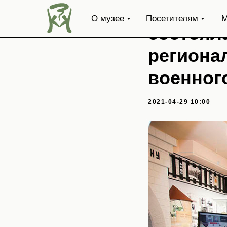
В Забай
О музее
Посетителям
М
состоял
региона
военног
2021-04-29 10:00