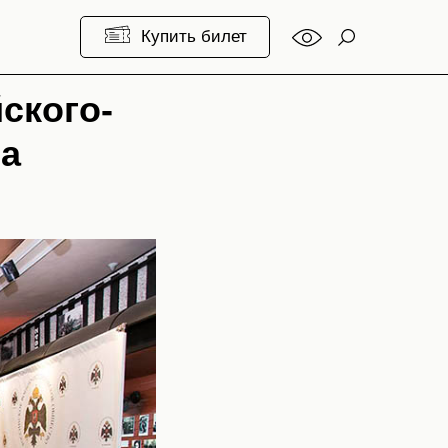
 музее
Купить билет
ского-
ва