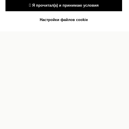
 Я прочитал(а) и принимаю условия
Настройки файлов cookie
Антитеррор
Сведения об учреждении
культуры
Документы
Сведения об учредителях
Карта сайта
О персональных данных
Контакты
Реквизиты
Оценка качества услуг
Прокурор
Противодействие коррупции
разъясняет
Бесплатная юридическая помощь
Подпишитесь на нашу рассылку
Согласен
Нажимая кнопку «Согласен», вы даете согласие на
обработку персональных данных и соглашаетесь
с нашей
Политикой конфиденциальности