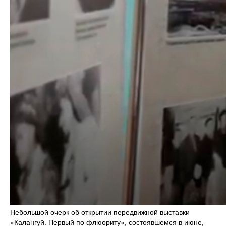
Небольшой очерк об открытии передвижной выставки
«Калангуй. Первый по флюориту», состоявшемся в июне,