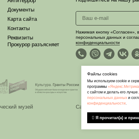
Антитеррор
Документы
Карта сайта
Контакты
Нажимая кнопку «Согласен», в
Реквизиты
персональных данных и согла
конфиденциальности
Прокурор разъясняет
Файлы cookies
Мы используем cookie и сер
программы
«Яндекс.Метрик
с сайтом и делать его лучше
персональных данных
и сог
конфиденциальности
.
дческий музей
Сайт разработан
Seve
 Я прочитал(а) и при