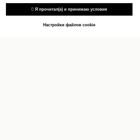
 Я прочитал(а) и принимаю условия
Настройки файлов cookie
Антитеррор
Сведения об учреждении
культуры
Документы
Сведения об учредителях
Карта сайта
О персональных данных
Контакты
Реквизиты
Оценка качества услуг
Прокурор
Противодействие коррупции
разъясняет
Бесплатная юридическая помощь
Подпишитесь на нашу рассылку
Согласен
Нажимая кнопку «Согласен», вы даете согласие на
обработку персональных данных и соглашаетесь