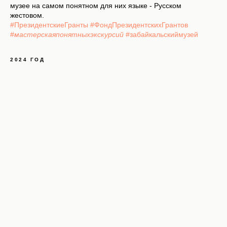
музее на самом понятном для них языке - Русском
жестовом.
#ПрезидентскиеГранты
#ФондПрезидентскихГрантов
#
мастерскаяпонятныхэкскурсий
#забайкальскиймузей
2024 ГОД