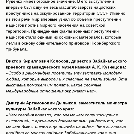
Руденко имеет огромное значение. В его выступлении
впервые был озвучен весь масштаб зверств нацистских
преступников на оккупированной территории СССР. Именно
из этой речи мир впервые узнал об объёме преступлений
нацистов против мирного населения на советской
территории. Приведённые факты военных преступлений
нацистов стали одними из основных материалов, которые
легли в основу обвинительного приговора Нюрнбергского
трибунала.
Виктор Кириллович Колосов, директор Забайкальского
краевого краеведческого музея имения А. К. Кузнецова:
«Особо я рекомендую посетить эту выставку молодым
людям, которые выросли и к счастью не знали войны. Эта
выставка поможет им понять, какие сложные
международные отношения окружают нас».
Дмитрий Артамонович Дылыков, заместитель министра
культуры Забайкальского края:
«Нам сегодня повезло, что мы можем соприкоснуться
с историей, с архивными документами, увидеть то, что,
может быть, никто еще никогда не видел. Эта выставка
пройдет во многих районах Забайкальского края, она