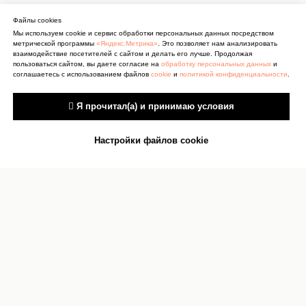
Файлы cookies
Мы используем cookie и сервис обработки персональных данных посредством
метрической программы
«Яндекс.Метрика»
. Это позволяет нам анализировать
взаимодействие посетителей с сайтом и делать его лучше. Продолжая
пользоваться сайтом, вы даете согласие на
обработку персональных данных
и
соглашаетесь с использованием файлов
cookie
и
политикой конфиденциальности
.
 Я прочитал(а) и принимаю условия
Настройки файлов cookie
Антитеррор
Сведения об учреждении
культуры
Документы
Сведения об учредителях
Карта сайта
О персональных данных
Контакты
Реквизиты
Оценка качества услуг
Прокурор
Противодействие коррупции
разъясняет