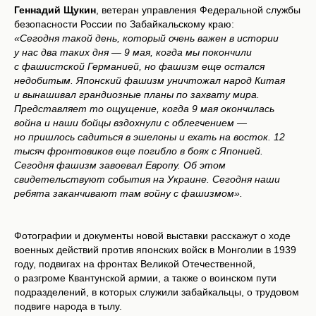
Геннадий Щукин
, ветеран управления Федеральной службы
безопасности России по Забайкальскому краю:
«Сегодня такой день, который очень важен в истории
у нас два таких дня — 9 мая, когда мы покончили
с фашистской Германией, но фашизм еще остался
недобитым. Японский фашизм уничтожал народ Китая
и вынашивал грандиозные планы по захвату мира.
Представляет то ощущение, когда 9 мая окончилась
война и наши бойцы вздохнули с облегчением —
но пришлось садиться в эшелоны и ехать на восток. 12
тысяч фронтовиков еще погибло в боях с Японией.
Сегодня фашизм завоевал Европу. Об этом
свидетельствуют события на Украине. Сегодня наши
ребята заканчивают там войну с фашизмом».
Фотографии и документы новой выставки расскажут о ходе
военных действий против японских войск в Монголии в 1939
году, подвигах на фронтах Великой Отечественной,
о разгроме Квантунской армии, а также о воинском пути
подразделений, в которых служили забайкальцы, о трудовом
подвиге народа в тылу.