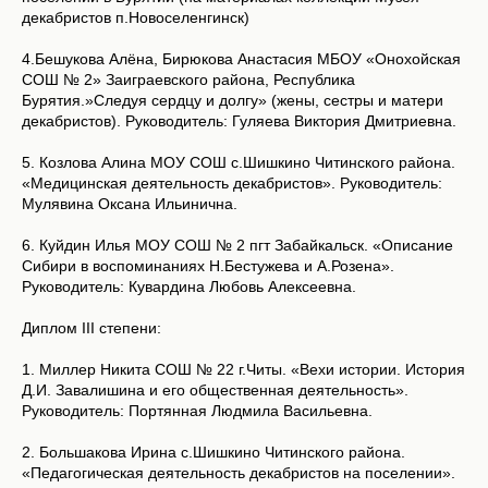
декабристов п.Новоселенгинск)
4.Бешукова Алёна, Бирюкова Анастасия МБОУ «Онохойская
СОШ № 2» Заиграевского района, Республика
Бурятия.»Следуя сердцу и долгу» (жены, сестры и матери
декабристов). Руководитель: Гуляева Виктория Дмитриевна.
5. Козлова Алина МОУ СОШ с.Шишкино Читинского района.
«Медицинская деятельность декабристов». Руководитель:
Мулявина Оксана Ильинична.
6. Куйдин Илья МОУ СОШ № 2 пгт Забайкальск. «Описание
Сибири в воспоминаниях Н.Бестужева и А.Розена».
Руководитель: Кувардина Любовь Алексеевна.
Диплом III степени:
1. Миллер Никита СОШ № 22 г.Читы. «Вехи истории. История
Д.И. Завалишина и его общественная деятельность».
Руководитель: Портянная Людмила Васильевна.
2. Большакова Ирина с.Шишкино Читинского района.
«Педагогическая деятельность декабристов на поселении».