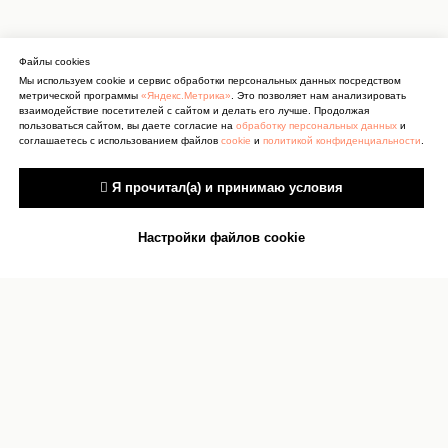
Файлы cookies
Мы используем cookie и сервис обработки персональных данных посредством
метрической программы
«Яндекс.Метрика»
. Это позволяет нам анализировать
взаимодействие посетителей с сайтом и делать его лучше. Продолжая
пользоваться сайтом, вы даете согласие на
обработку персональных данных
и
соглашаетесь с использованием файлов
cookie
и
политикой конфиденциальности
.
 Я прочитал(а) и принимаю условия
Настройки файлов cookie
Антитеррор
Сведения об учреждении
культуры
Документы
Сведения об учредителях
Карта сайта
О персональных данных
Контакты
Реквизиты
Оценка качества услуг
Прокурор