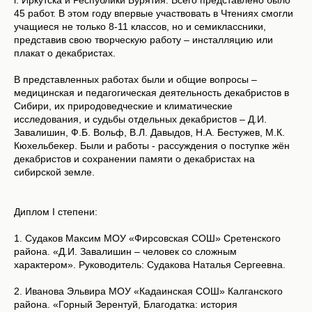
г. Иркутска и Республики Бурятия. Всего представлено было
45 работ. В этом году впервые участвовать в Чтениях смогли
учащиеся не только 8-11 классов, но и семиклассники,
представив свою творческую работу – инсталляцию или
плакат о декабристах.
В представленных работах были и общие вопросы –
медицинская и педагогическая деятельность декабристов в
Сибири, их природоведческие и климатические
исследования, и судьбы отдельных декабристов – Д.И.
Завалишин, Ф.Б. Вольф, В.Л. Давыдов, Н.А. Бестужев, М.К.
Кюхельбекер. Были и работы - рассуждения о поступке жён
декабристов и сохранении памяти о декабристах на
сибирской земле.
Диплом I степени:
1. Судаков Максим МОУ «Фирсовская СОШ» Сретенского
района. «Д.И. Завалишин – человек со сложным
характером». Руководитель: Судакова Наталья Сергеевна.
2. Иванова Эльвира МОУ «Кадаинская СОШ» Калганского
района. «Горный Зерентуй, Благодатка: история