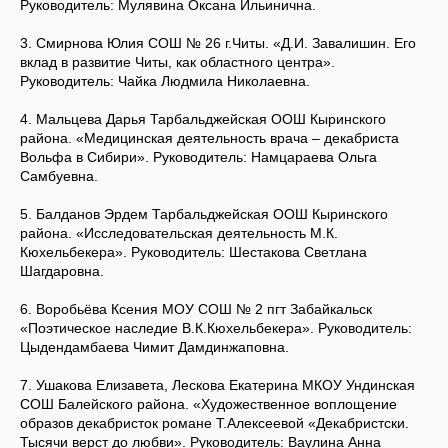
Руководитель: Мулявина Оксана Ильинична.
3. Смирнова Юлия СОШ № 26 г.Читы. «Д.И. Завалишин. Его
вклад в развитие Читы, как областного центра».
Руководитель: Чайка Людмила Николаевна.
4. Мальцева Дарья Тарбальджейская ООШ Кыринского
района. «Медицинская деятельность врача – декабриста
Вольфа в Сибири». Руководитель: Намцараева Ольга
Самбуевна.
5. Балданов Эрдем Тарбальджейская ООШ Кыринского
района. «Исследовательская деятельность М.К.
Кюхельбекера». Руководитель: Шестакова Светлана
Шагдаровна.
6. Воробьёва Ксения МОУ СОШ № 2 пгт Забайкальск
«Поэтическое наследие В.К.Кюхельбекера». Руководитель:
Цыдендамбаева Чимит Дамдинжаповна.
7. Ушакова Елизавета, Лескова Екатерина МКОУ Ундинская
СОШ Балейского района. «Художественное воплощение
образов декабристок романе Т.Алексеевой «Декабристски.
Тысячи верст до любви». Руководитель: Ваулина Анна