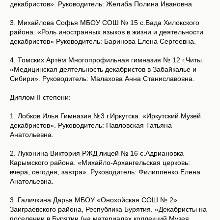
декабристов». Руководитель: Желиба Полина Ивановна
3. Михайлова Софья МБОУ СОШ № 15 с.Бада Хилокского
района. «Роль иностранных языков в жизни и деятельности
декабристов» Руководитель: Баринова Елена Сергеевна.
4. Томских Артём Многопрофильная гимназия № 12 г.Читы.
«Медицинская деятельность декабристов в Забайкалье и
Сибири». Руководитель: Малахова Анна Станиславовна.
Диплом II степени:
1. Лобков Илья Гимназия №3 г.Иркутска. «Иркутский Музей
декабристов». Руководитель: Павловская Татьяна
Анатольевна.
2. Луконина Виктория РЖД лицей № 16 с.Адриановка
Карымского района. «Михайло-Архангельская церковь:
вчера, сегодня, завтра». Руководитель: Филиппенко Елена
Анатольевна.
3. Галичкина Дарья МБОУ «Онохойская СОШ № 2»
Заиграевского района, Республика Бурятия. «Декабристы на
поселении в Бурятии (на материалах коллекций Музея