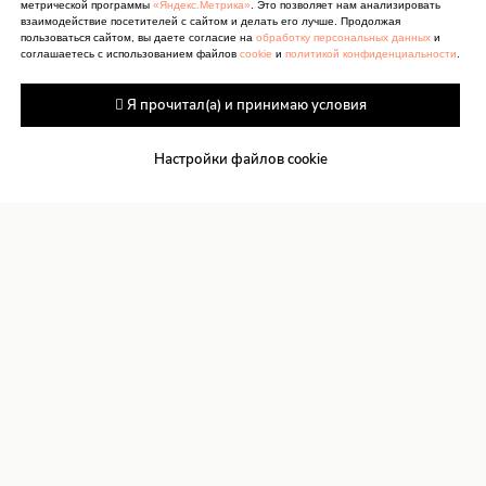
метрической программы
«Яндекс.Метрика»
. Это позволяет нам анализировать
взаимодействие посетителей с сайтом и делать его лучше. Продолжая
пользоваться сайтом, вы даете согласие на
обработку персональных данных
и
соглашаетесь с использованием файлов
cookie
и
политикой конфиденциальности
.
 Я прочитал(а) и принимаю условия
Настройки файлов cookie
Антитеррор
Сведения об учреждении
культуры
Документы
Сведения об учредителях
Карта сайта
О персональных данных
Контакты
Реквизиты
Оценка качества услуг
Прокурор
Противодействие коррупции
разъясняет
Бесплатная юридическая помощь
Подпишитесь на нашу рассылку