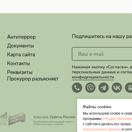
Подпишитесь на нашу ра
Антитеррор
Документы
Карта сайта
Контакты
Нажимая кнопку «Согласен», в
Реквизиты
персональных данных и согл
конфиденциальности
Прокурор разъясняет
Файлы cookies
Мы используем cookie и сер
программы
«Яндекс.Метрик
с сайтом и делать его лучше
персональных данных
и сог