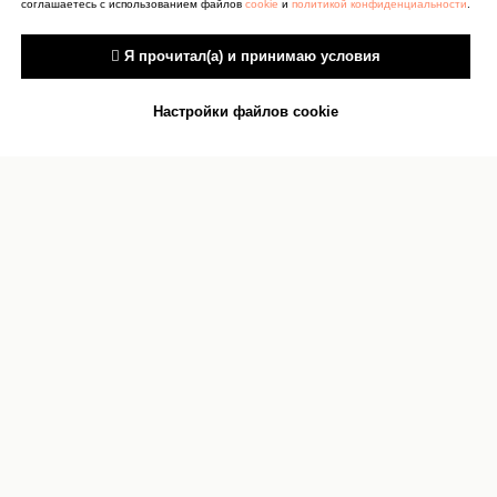
соглашаетесь с использованием файлов
cookie
и
политикой конфиденциальности
.
 Я прочитал(а) и принимаю условия
Настройки файлов cookie
Антитеррор
Сведения об учреждении
культуры
Документы
Сведения об учредителях
Карта сайта
О персональных данных
Контакты
Реквизиты
Оценка качества услуг
Прокурор
Противодействие коррупции
разъясняет
Бесплатная юридическая помощь
Подпишитесь на нашу рассылку
Согласен