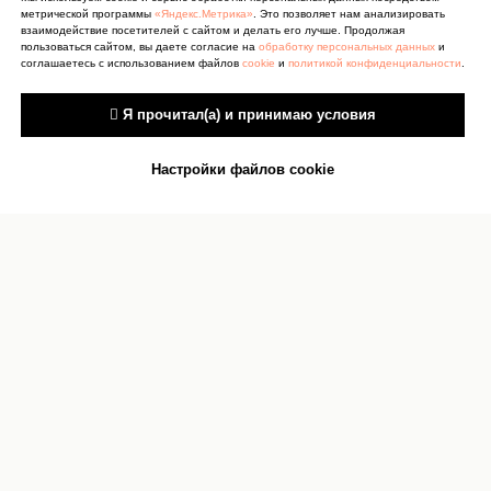
метрической программы
«Яндекс.Метрика»
. Это позволяет нам анализировать
взаимодействие посетителей с сайтом и делать его лучше. Продолжая
пользоваться сайтом, вы даете согласие на
обработку персональных данных
и
соглашаетесь с использованием файлов
cookie
и
политикой конфиденциальности
.
 Я прочитал(а) и принимаю условия
Настройки файлов cookie
Антитеррор
Сведения об учреждении
культуры
Документы
Сведения об учредителях
Карта сайта
О персональных данных
Контакты
Реквизиты
Оценка качества услуг
Прокурор
Противодействие коррупции
разъясняет
Бесплатная юридическая помощь
Подпишитесь на нашу рассылку