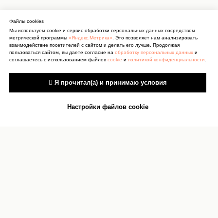
Файлы cookies
Мы используем cookie и сервис обработки персональных данных посредством
метрической программы
«Яндекс.Метрика»
. Это позволяет нам анализировать
взаимодействие посетителей с сайтом и делать его лучше. Продолжая
пользоваться сайтом, вы даете согласие на
обработку персональных данных
и
соглашаетесь с использованием файлов
cookie
и
политикой конфиденциальности
.
 Я прочитал(а) и принимаю условия
Настройки файлов cookie
Антитеррор
Сведения об учреждении
культуры
Документы
Сведения об учредителях
Карта сайта
О персональных данных
Контакты
Реквизиты
Оценка качества услуг
Прокурор
Противодействие коррупции
разъясняет