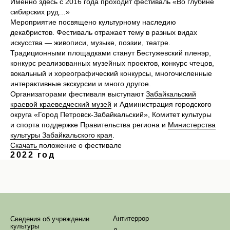
Именно здесь с 2016 года проходит фестиваль «Во глубине
сибирских руд…»
Мероприятие посвящено культурному наследию
декабристов. Фестиваль отражает тему в разных видах
искусства — живописи, музыке, поэзии, театре.
Традиционными площадками станут Бестужевский пленэр,
конкурс реализованных музейных проектов, конкурс чтецов,
вокальный и хореографический конкурсы, многочисленные
интерактивные экскурсии и много другое.
Организаторами фестиваля выступают
Забайкальский
краевой краеведческий музей
и Администрация городского
округа «Город Петровск-Забайкальский», Комитет культуры
и спорта поддержке Правительства региона и
Министерства
культуры Забайкальского края
.
Скачать
положение о фестивале
2022 год
Антитеррор
Сведения об учреждении
культуры