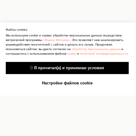
Файлы cookies
Мы используем cookie и сервис обработки персональных данных посредством
метрической программы
«Яндекс.Метрика»
. Это позволяет нам анализировать
взаимодействие посетителей с сайтом и делать его лучше. Продолжая
пользоваться сайтом, вы даете согласие на
обработку персональных данных
и
соглашаетесь с использованием файлов
cookie
и
политикой конфиденциальности
.
 Я прочитал(а) и принимаю условия
Настройки файлов cookie
Антитеррор
Сведения об учреждении
культуры
Документы
Сведения об учредителях
Карта сайта
О персональных данных
Контакты