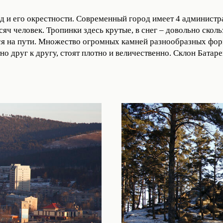
д и его окрестности. Современный город имеет 4 администр
яч человек. Тропинки здесь крутые, в снег – довольно скол
ся на пути. Множество огромных камней разнообразных фо
 друг к другу, стоят плотно и величественно. Склон Батар