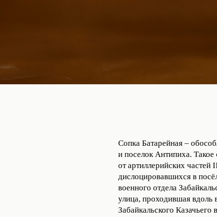
Сопка Батарейная – обособ
и поселок Антипиха. Такое
от артиллерийских частей I
дислоцировавшихся в посёл
военного отдела Забайкальс
улица, проходившая вдоль в
Забайкальского Казачьего 