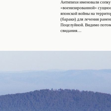
Антипихи именовали сопку 
«военизированной» сущности
японской войны на террито
(бараки) для лечения ране
Поцелуйной. Видимо потому
свидания…