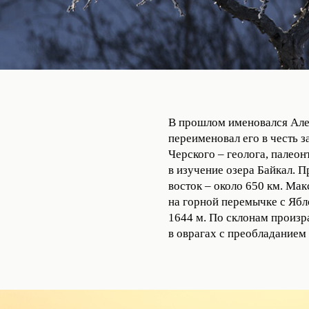
В прошлом именовался Ален
переименовал его в честь 
Черского – геолога, палеон
в изучение озера Байкал. П
восток – около 650 км. Ма
на горной перемычке с Ябл
1644 м. По склонам произра
в оврагах с преобладанием 